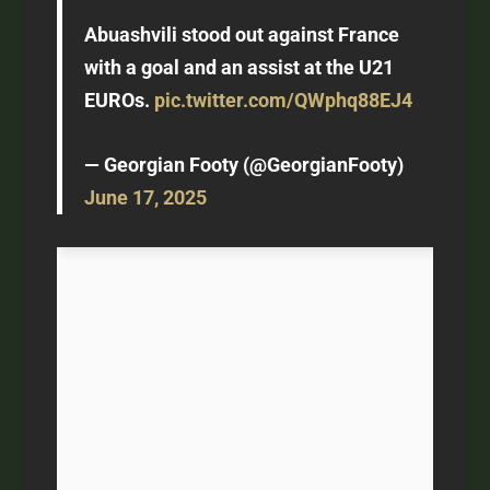
Abuashvili stood out against France
with a goal and an assist at the U21
EUROs.
pic.twitter.com/QWphq88EJ4
— Georgian Footy (@GeorgianFooty)
June 17, 2025