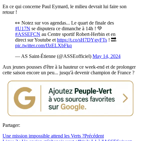
En ce qui concerne Paul Eymard, le milieu devrait lui faire son
retour !
👀 Notez sur vos agendas... Le quart de finale des
#U17N
se disputera ce dimanche à 14h ! 💚
#ASSEFCN
au Centre sportif Robert-Herbin et en
direct sur Youtube et
https://t.co/sH7DYgyFTs
! 🔜
pic.twitter.com/fJzELXbFkq
— AS Saint-Étienne (@ASSEofficiel)
May 14, 2024
Aux jeunes pousses d'être à la hauteur ce week-end et de prolonger
cette saison encore un peu... jusqu'à devenir champion de France ?
Partager:
Une mission impossible attend les Verts ?
Précédent