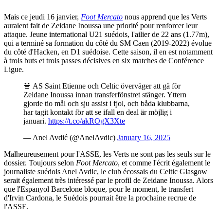
Mais ce jeudi 16 janvier,
Foot Mercato
nous apprend que les Verts
auraient fait de Zeidane Inoussa une priorité pour renforcer leur
attaque. Jeune international U21 suédois, l'ailier de 22 ans (1.77m),
qui a terminé sa formation du côté du SM Caen (2019-2022) évolue
du côté d'Hacken, en D1 suédoise. Cette saison, il en est notamment
à trois buts et trois passes décisives en six matches de Conférence
Ligue.
🚨 AS Saint Etienne och Celtic överväger att gå för
Zeidane Inoussa innan transferfönstret stänger. Yttern
gjorde tio mål och sju assist i fjol, och båda klubbarna,
har tagit kontakt för att se ifall en deal är möjlig i
januari.
https://t.co/akROgX3Xte
— Anel Avdić (@AnelAvdic)
January 16, 2025
Malheureusement pour l'ASSE, les Verts ne sont pas les seuls sur le
dossier. Toujours selon
Foot Mercato
, et comme l'écrit également le
journaliste suédois Anel Avdic, le club écossais du Celtic Glasgow
serait également très intéressé par le profil de Zeidane Inoussa. Alors
que l'Espanyol Barcelone bloque, pour le moment, le transfert
d'Irvin Cardona, le Suédois pourrait être la prochaine recrue de
l'ASSE.