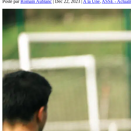
Posté par
Romain Aublanc
|
Déc 22, 2023
|
A la Une
,
ASSE - Actuali