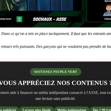
Dans ce qu’on a mis en place tactiquement. Il faut que les entrants am
retours très puissants. Des garçons qui ne voulaient pas prendre de buts
SOUTENEZ PEUPLE VERT
VOUS APPRÉCIEZ NOS CONTENUS 
ment aide à financer un média indépendant consacré à l'ASSE, tout en
une lecture sans publicité.
s publicité
Lecture plus fluide
Média indépendant
Dès 2,99 €/