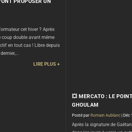
 VONT PROPOSER UN
formateur cet hiver ? Après
ire coup double avant même
tif en tout cas ! Libre depuis
ernier,...
LIRE PLUS
💥 MERCATO : LE POIN
GHOULAM
par
Romain Aublanc
|
Déc 
Après la signature de Gaëtan 