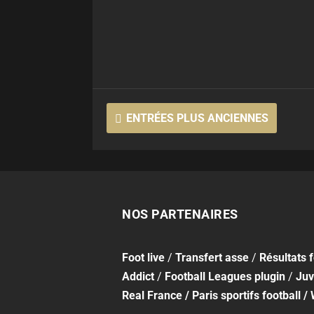
ENTRÉES PLUS ANCIENNES
NOS PARTENAIRES
Foot
live
/
Transfert asse
/
Résultats 
Addict
/
Football Leagues plugin
/
Juv
Real France
/
Paris sportifs football
/