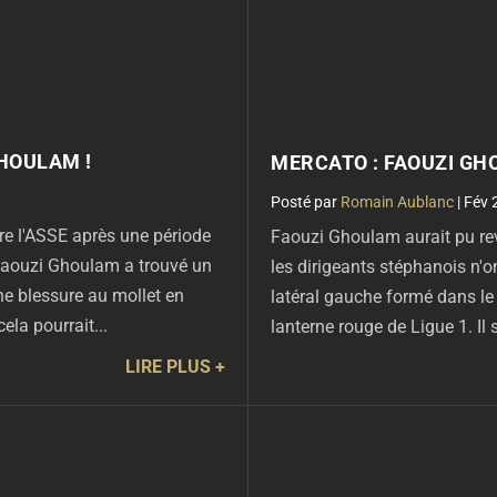
GHOULAM !
MERCATO : FAOUZI GH
par
Romain Aublanc
|
Fév 
re l'ASSE après une période
Faouzi Ghoulam aurait pu reve
, Faouzi Ghoulam a trouvé un
les dirigeants stéphanois n'
ne blessure au mollet en
latéral gauche formé dans le
ela pourrait...
lanterne rouge de Ligue 1. Il 
LIRE PLUS