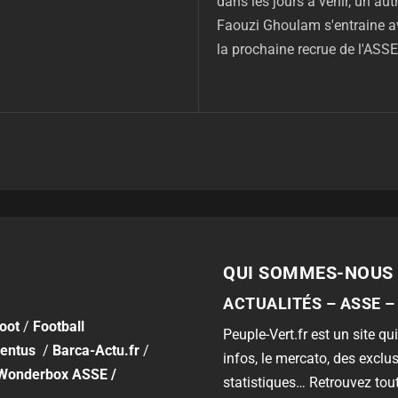
dans les jours à venir, un au
Faouzi Ghoulam s'entraine av
la prochaine recrue de l'ASSE
QUI SOMMES-NOUS 
ACTUALITÉS – ASSE –
foot
/
Football
Peuple-Vert.fr est un site qui
entus
/
Barca-Actu.fr
/
infos, le mercato, des exclus
Wonderbox ASSE
/
statistiques… Retrouvez tout