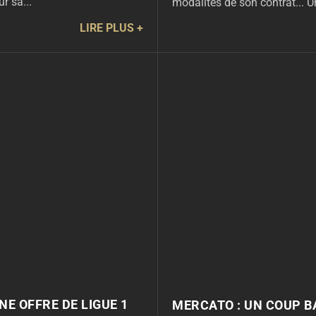
r sa...
modalités de son contrat... Un
LIRE PLUS
E OFFRE DE LIGUE 1
MERCATO : UN COUP B