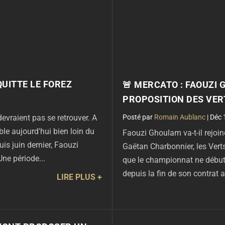
QUITTE LE FOREZ
🚨 MERCATO : FAOUZI
PROPOSITION DES VER
par
Romain Aublanc
|
Déc 
evraient pas se retrouver. A
mble aujourd'hui bien loin du
Faouzi Ghoulam va-t-il rejoin
uis juin dernier, Faouzi
Gaëtan Charbonnier, les Vert
ne période...
que le championnat ne débute
depuis la fin de son contrat av
LIRE PLUS