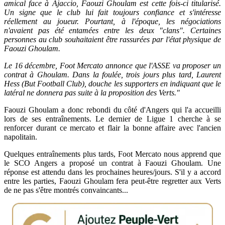
amical face à Ajaccio, Faouzi Ghoulam est cette fois-ci titularisé.
Un signe que le club lui fait toujours confiance et s'intéresse
réellement au joueur. Pourtant, à l'époque, les négociations
n'avaient pas été entamées entre les deux "clans". Certaines
personnes au club souhaitaient être rassurées par l'état physique de
Faouzi Ghoulam.
Le 16 décembre, Foot Mercato annonce que l'ASSE va proposer un
contrat à Ghoulam. Dans la foulée, trois jours plus tard, Laurent
Hess (But Football Club), douche les supporters en indiquant que le
latéral ne donnera pas suite à la proposition des Verts."
Faouzi Ghoulam a donc rebondi du côté d'Angers qui l'a accueilli
lors de ses entraînements. Le dernier de Ligue 1 cherche à se
renforcer durant ce mercato et flair la bonne affaire avec l'ancien
napolitain.
Quelques entraînements plus tards, Foot Mercato nous apprend que
le SCO Angers a proposé un contrat à Faouzi Ghoulam. Une
réponse est attendu dans les prochaines heures/jours. S'il y a accord
entre les parties, Faouzi Ghoulam fera peut-être regretter aux Verts
de ne pas s'être montrés convaincants...