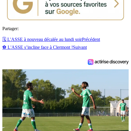
Partager:
🗓 L'ASSE à nouveau décalée au lundi soir
Précédent
⚽ L'ASSE s’incline face à Clermont !
Suivant