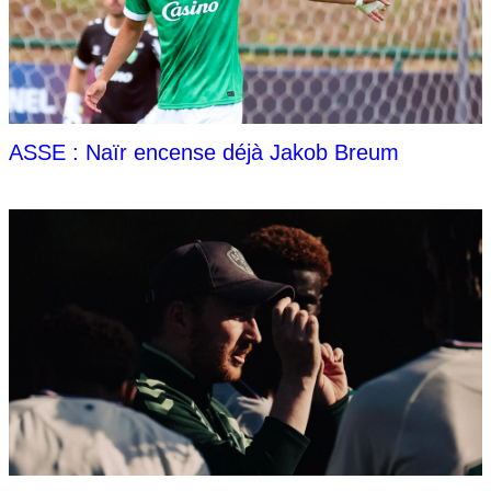
ASSE : Naïr encense déjà Jakob Breum