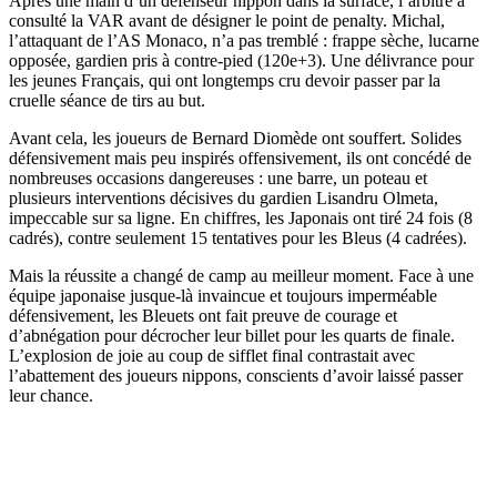
Après une main d’un défenseur nippon dans la surface, l’arbitre a
consulté la VAR avant de désigner le point de penalty. Michal,
l’attaquant de l’AS Monaco, n’a pas tremblé : frappe sèche, lucarne
opposée, gardien pris à contre-pied (120e+3). Une délivrance pour
les jeunes Français, qui ont longtemps cru devoir passer par la
cruelle séance de tirs au but.
Avant cela, les joueurs de Bernard Diomède ont souffert. Solides
défensivement mais peu inspirés offensivement, ils ont concédé de
nombreuses occasions dangereuses : une barre, un poteau et
plusieurs interventions décisives du gardien Lisandru Olmeta,
impeccable sur sa ligne. En chiffres, les Japonais ont tiré 24 fois (8
cadrés), contre seulement 15 tentatives pour les Bleus (4 cadrées).
Mais la réussite a changé de camp au meilleur moment. Face à une
équipe japonaise jusque-là invaincue et toujours imperméable
défensivement, les Bleuets ont fait preuve de courage et
d’abnégation pour décrocher leur billet pour les quarts de finale.
L’explosion de joie au coup de sifflet final contrastait avec
l’abattement des joueurs nippons, conscients d’avoir laissé passer
leur chance.