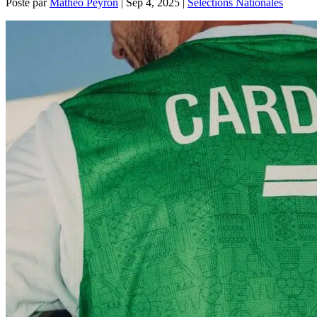
Posté par
Mathéo Peyron
|
Sep 4, 2025
|
Sélections Nationales