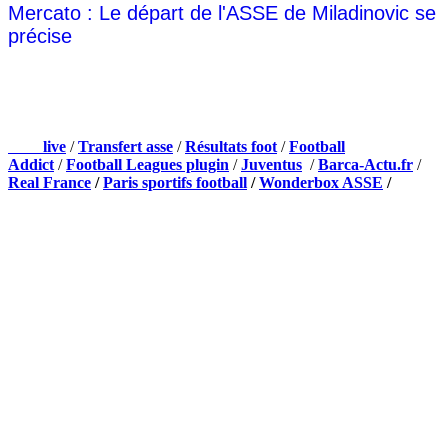
Mercato : Le départ de l'ASSE de Miladinovic se
précise
NOS PARTENAIRES
Foot
live
/
Transfert asse
/
Résultats foot
/
Football
Addict
/
Football Leagues plugin
/
Juventus
/
Barca-Actu.fr
/
Real France
/
Paris sportifs football
/
Wonderbox ASSE
/
Appli mobile
QUI SOMMES-NOUS ?