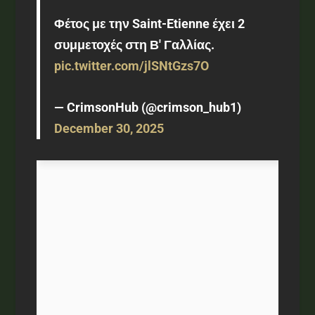
Φέτος με την Saint-Etienne έχει 2
συμμετοχές στη Β' Γαλλίας.
pic.twitter.com/jlSNtGzs7O
— CrimsonHub (@crimson_hub1)
December 30, 2025