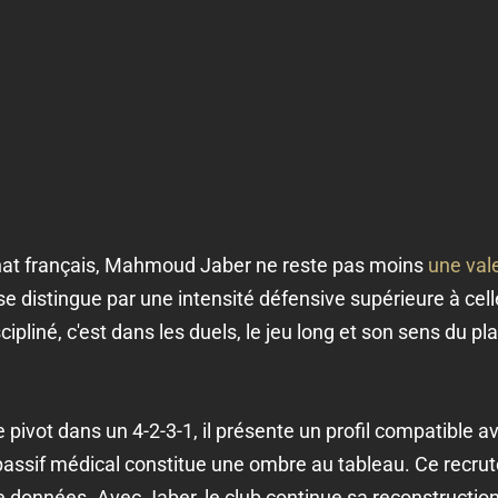
at français, Mahmoud Jaber ne reste pas moins
une val
 se distingue par une intensité défensive supérieure à cel
pliné, c'est dans les duels, le jeu long et son sens du p
pivot dans un 4-2-3-1, il présente un profil compatible av
passif médical constitue une ombre au tableau. Ce recrut
e données. Avec Jaber, le club continue sa reconstruction