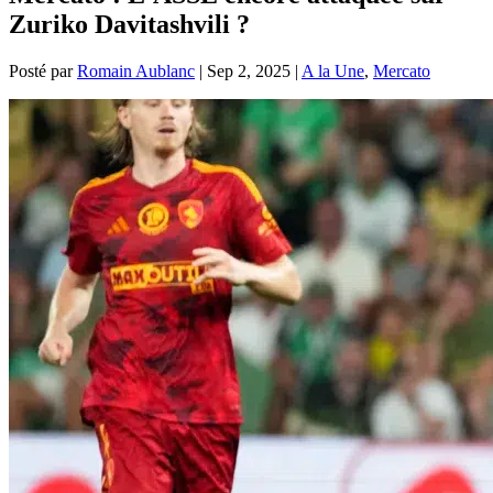
Zuriko Davitashvili ?
Posté par
Romain Aublanc
|
Sep 2, 2025
|
A la Une
,
Mercato