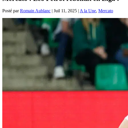
Posté par
Romain Aublanc
|
Juil 11, 2025
|
A la Une
,
Mercato