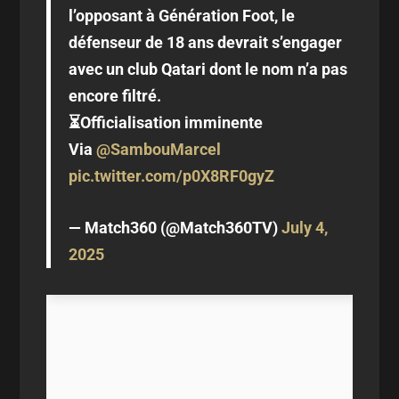
l’opposant à Génération Foot, le
défenseur de 18 ans devrait s’engager
avec un club Qatari dont le nom n’a pas
encore filtré.
⏳Officialisation imminente
Via
@SambouMarcel
pic.twitter.com/p0X8RF0gyZ
— Match360 (@Match360TV)
July 4,
2025