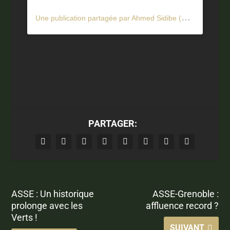
U
ne publication partagée par Ahmed Sidibe (@a.sidibee)
PARTAGER:
ASSE : Un historique
ASSE-Grenoble :
prolonge avec les
affluence record ?
Verts !
SUIVANT