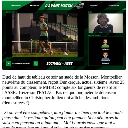
Duel de haut de tableau ce soir au stade de la Mosson. Montpellier,
neuvième du classement, reçoit Dunkerque, actuel sixième. Avec 25
points au compteur, le MHSC compte six longueurs de retard sur
l'ASSE. Treize sur l'ESTAC. Pas de quoi inquiéter le défenseur
montpelliérain Christopher Jullien qui affiche des ambitions
(démesurées ?) :
"Si on veut être compétiteur, moi j’aimerais bien que tout le monde
pense dans le vestiaire qu’on peut être premier. Si tu démarres la
saison en pensant au minimum… Moi j’aurais envie que tout le
monde pense être en haut. Après, on est tous des personnes