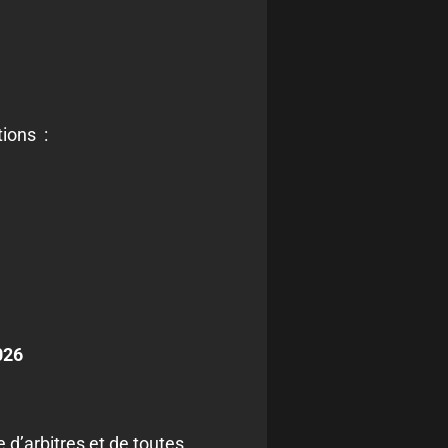
tions :
026
d’arbitres et de toutes