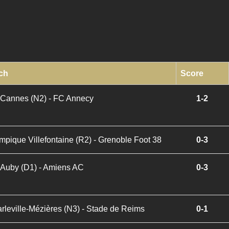
ch
Score
Cannes (N2) - FC Annecy
1-2
mpique Villefontaine (R2) - Grenoble Foot 38
0-3
Auby (D1) - Amiens AC
0-3
rleville-Mézières (N3) - Stade de Reims
0-1