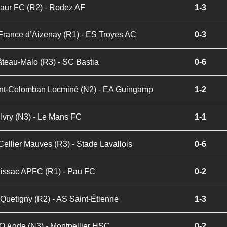
aur FC (R2) - Rodez AF
1-3
France d’Aizenay (R1) - ES Troyes AC
0-3
teau-Malo (R3) - SC Bastia
0-6
nt-Colomban Locminé (N2) - EA Guingamp
1-2
Ivry (N3) - Le Mans FC
1-1
Cellier Mauves (R3) - Stade Lavallois
0-6
lissac APFC (R1) - Pau FC
0-2
Quetigny (R2) - AS Saint-Étienne
1-3
 Agde (N3) - Montpellier HSC
0-2