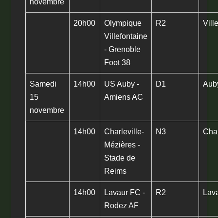
novembre
20h00
Olympique
R2
Vill
Villefontaine
- Grenoble
Foot 38
Samedi
14h00
US Auby -
D1
Aub
15
Amiens AC
novembre
14h00
Charleville-
N3
Char
Mézières -
Stade de
Reims
14h00
Lavaur FC -
R2
Lav
Rodez AF