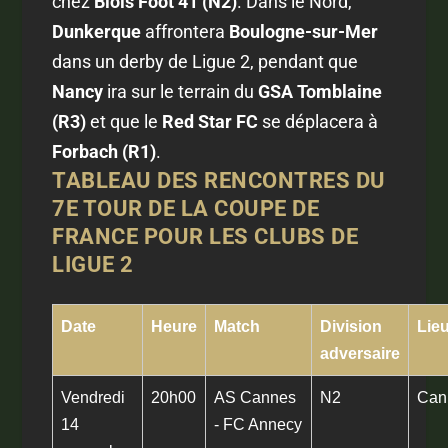
chez
Blois Foot 41 (N2)
. Dans le Nord,
Dunkerque
affrontera
Boulogne-sur-Mer
dans un derby de Ligue 2, pendant que
Nancy
ira sur le terrain du
GSA Tomblaine
(R3)
et que le
Red Star FC
se déplacera à
Forbach (R1)
.
TABLEAU DES RENCONTRES DU
7E TOUR DE LA COUPE DE
FRANCE POUR LES CLUBS DE
LIGUE 2
Date
Heure
Match
Division
Lie
adversaire
Vendredi
20h00
AS Cannes
N2
Can
14
- FC Annecy