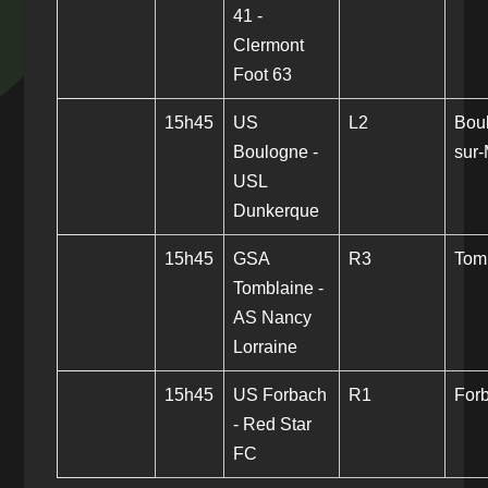
41 -
Clermont
Foot 63
15h45
US
L2
Bou
Boulogne -
sur
USL
Dunkerque
15h45
GSA
R3
Tom
Tomblaine -
AS Nancy
Lorraine
15h45
US Forbach
R1
For
- Red Star
FC