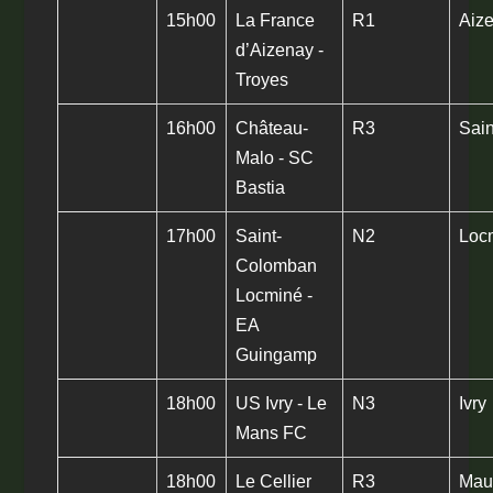
15h00
La France
R1
Aiz
d’Aizenay -
Troyes
16h00
Château-
R3
Sai
Malo - SC
Bastia
17h00
Saint-
N2
Loc
Colomban
Locminé -
EA
Guingamp
18h00
US Ivry - Le
N3
Ivry
Mans FC
18h00
Le Cellier
R3
Mau