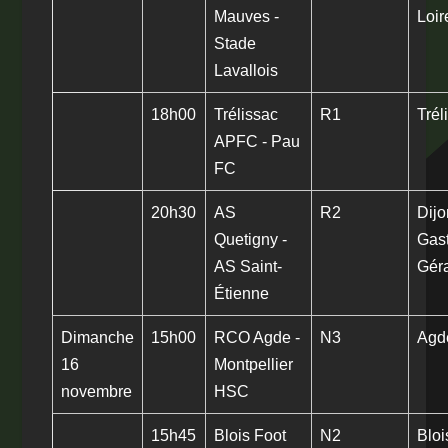
Mauves -
Loir
Stade
Lavallois
18h00
Trélissac
R1
Trél
APFC - Pau
FC
20h30
AS
R2
Dijo
Quetigny -
Gas
AS Saint-
Gér
Étienne
Dimanche
15h00
RCO Agde -
N3
Agd
16
Montpellier
novembre
HSC
15h45
Blois Foot
N2
Bloi