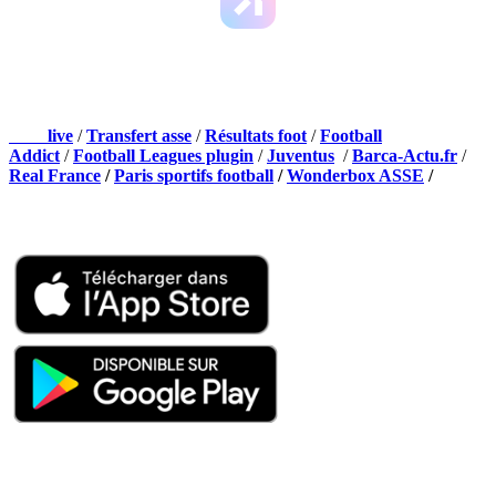
NOS PARTENAIRES
Foot
live
/
Transfert asse
/
Résultats foot
/
Football
Addict
/
Football Leagues plugin
/
Juventus
/
Barca-Actu.fr
/
Real France
/
Paris sportifs football
/
Wonderbox ASSE
/
Appli mobile
QUI SOMMES-NOUS ?