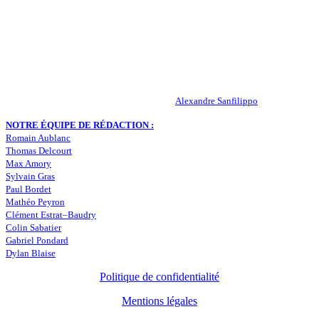
Actualités – ASSE – Foot
Peuple-Vert.fr est un site qui traite l’actualité de l’AS St-Etienne. Les
infos, le mercato, des exclus, les résultats, les classements, les
statistiques… Retrouvez tout ce qui concerne votre club de coeur !
RESPONSABLE DE LA PUBLICATION :
Alexandre Sanfilippo
NOTRE ÉQUIPE DE RÉDACTION :
Romain Aublanc
Thomas Delcourt
Max Amory
Sylvain Gras
Paul Bordet
Mathéo Peyron
Clément Estrat–Baudry
Colin Sabatier
Gabriel Pondard
Dylan Blaise
Politique de confidentialité
Mentions légales