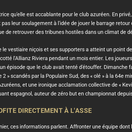
rice qu'elle est accablante pour le club azuréen. En privé,
pas leur soulagement à l'idée de jouer le barrage retour 
ue de retrouver des tribunes hostiles dans un climat de dé
tre le vestiaire niçois et ses supporters a atteint un point 
otté l'Allianz Riviera pendant un mois entier. Les joueur
n épisode que le club avait tenté d'étouffer. Dimanche fac
e 2 » scandés par la Populaire Sud, des « olé » à la 64e m
zuréens, et une ironique acclamation collective de « Kevin
uant espagnol, auteur de zéro but en championnat depuis s
OFITE DIRECTEMENT À L'ASSE
ier, ces informations parlent. Affronter une équipe dont