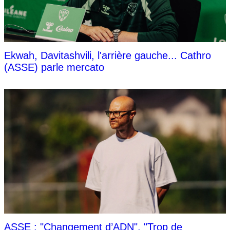
Ekwah, Davitashvili, l'arrière gauche... Cathro
(ASSE) parle mercato
ASSE : "Changement d’ADN", "Trop de