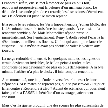
D’abord discrète, elle se met à tomber de plus en plus fort,
recouvrant progressivement la pelouse d’un manteau blanc. Le
début de la seconde période est retardé, les discussions s’éternisent,
mais la décision est prise : le match reprend.
Et à peine le jeu relancé, les Verts frappent encore. Yohan Mollo, dès
la 48e minute, inscrit le troisième but stéphanois. À cet instant, la
rencontre semble pliée. Mais Montpellier répond presque
immédiatement. Sur l’engagement, Rémy Cabella réduit l’écart à la
49e minute, au milieu des flocons. Un but qui aurait pu relancer le
suspense… si la météo n’avait pas décidé de voler la vedette aux
joueurs.
La neige redouble d’intensité. En quelques minutes, les lignes du
terrain deviennent invisibles, le ballon peine à rouler, et les
conditions de jeu deviennent de plus en plus dangereuses. À la 64e
minute, l’arbitre n’a plus le choix : il interrompt la rencontre.
À ce moment-là, une inquiétude traverse les tribunes et le banc
stéphanois. Si le match ne reprend pas, que se passera-t-il ? Rejouer
la rencontre ? Reprendre à zéro ? Autant de scénarios qui pourraient
faire perdre à l’ASSE le bénéfice d’un avantage patiemment
construit.
Mais c’est là que se produit l’une des scènes les plus surréalistes de