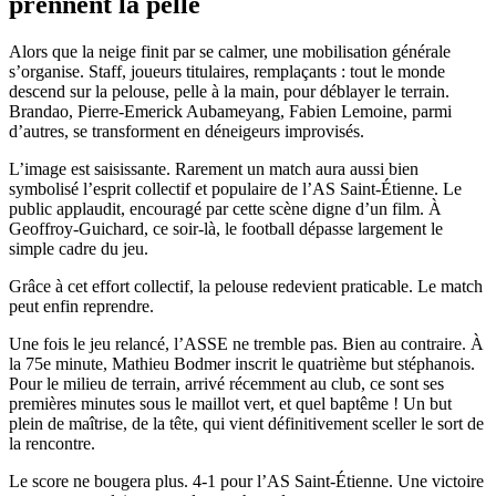
prennent la pelle
Alors que la neige finit par se calmer, une mobilisation générale
s’organise. Staff, joueurs titulaires, remplaçants : tout le monde
descend sur la pelouse, pelle à la main, pour déblayer le terrain.
Brandao, Pierre-Emerick Aubameyang, Fabien Lemoine, parmi
d’autres, se transforment en déneigeurs improvisés.
L’image est saisissante. Rarement un match aura aussi bien
symbolisé l’esprit collectif et populaire de l’AS Saint-Étienne. Le
public applaudit, encouragé par cette scène digne d’un film. À
Geoffroy-Guichard, ce soir-là, le football dépasse largement le
simple cadre du jeu.
Grâce à cet effort collectif, la pelouse redevient praticable. Le match
peut enfin reprendre.
Une fois le jeu relancé, l’ASSE ne tremble pas. Bien au contraire. À
la 75e minute, Mathieu Bodmer inscrit le quatrième but stéphanois.
Pour le milieu de terrain, arrivé récemment au club, ce sont ses
premières minutes sous le maillot vert, et quel baptême ! Un but
plein de maîtrise, de la tête, qui vient définitivement sceller le sort de
la rencontre.
Le score ne bougera plus. 4-1 pour l’AS Saint-Étienne. Une victoire