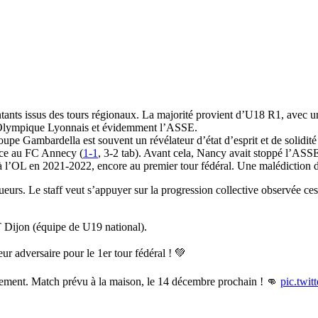
nts issus des tours régionaux. La majorité provient d’U18 R1, avec un 
l’Olympique Lyonnais et évidemment l’ASSE.
oupe Gambardella est souvent un révélateur d’état d’esprit et de solidité
face au FC Annecy (
1-1
, 3-2 tab). Avant cela, Nancy avait stoppé l’ASSE
e à l’OL en 2021-2022, encore au premier tour fédéral. Une malédiction
oueurs. Le staff veut s’appuyer sur la progression collective observée 
T Dijon (équipe de U19 national).
eur adversaire pour le 1er tour fédéral ! 💚
lement. Match prévu à la maison, le 14 décembre prochain ! 👊
pic.twi