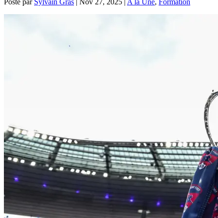
Posté par
Sylvain Gras
|
Nov 27, 2025
|
A la Une
,
Formation