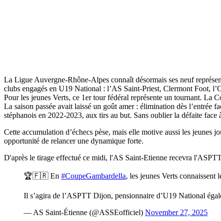
La Ligue Auvergne-Rhône-Alpes connaît désormais ses neuf représenta
clubs engagés en U19 National : l’AS Saint-Priest, Clermont Foot, 
Pour les jeunes Verts, ce 1er tour fédéral représente un tournant. La C
La saison passée avait laissé un goût amer : élimination dès l’entrée 
stéphanois en 2022-2023, aux tirs au but. Sans oublier la défaite fac
Cette accumulation d’échecs pèse, mais elle motive aussi les jeunes j
opportunité de relancer une dynamique forte.
D'après le tirage effectué ce midi, l'AS Saint-Etienne recevra l'ASPT
🏆🇫🇷 En
#CoupeGambardella
, les jeunes Verts connaissent l
Il s’agira de l’ASPTT Dijon, pensionnaire d’U19 National éga
— AS Saint-Étienne (@ASSEofficiel)
November 27, 2025