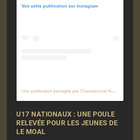
Voir cette publication sur Instagram
U
ne publication partagée par Championnat National U19 (@u19national)
U17 NATIONAUX : UNE POULE
RELEVÉE POUR LES JEUNES DE
LE MOAL