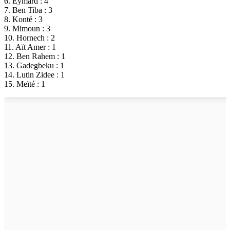
6. Eymard : 4
7. Ben Tiba : 3
8. Konté : 3
9. Mimoun : 3
10. Hornech : 2
11. Aït Amer : 1
12. Ben Rahem : 1
13. Gadegbeku : 1
14. Lutin Zidee : 1
15. Meïté : 1