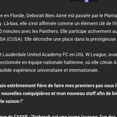
 en Floride, Deborah Bien‑Aimé est passée par le Plantat
ty. Là-bas, elle s’est affirmée comme un élément clé de l’é
00 minutes avec les Panthers. Elle participe activement a
SA (CUSA). Elle décroche une place dans la prestigieuse
Fort Lauderdale United Academy FC en USL W League, avan
lectionnée en équipe nationale haïtienne, où elle côtoie 
solide expérience universitaire et internationale.
suis extrêmement fière de faire mes premiers pas sous 
 nouvelles coéquipières et mon nouveau staff afin de bi
e saison !"
neur de l’ASSE : "Deborah est une jeune joueuse, l'un des