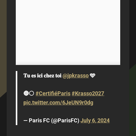
𝐓𝐮 𝐞𝐬 𝐢𝐜𝐢 𝐜𝐡𝐞𝐳 𝐭𝐨𝐢
@jpkrasso
🩵
🔵⚪️
#CertifiéParis
#Krasso2027
pic.twitter.com/6JeUN9r0dg
— Paris FC (@ParisFC)
July 6, 2024