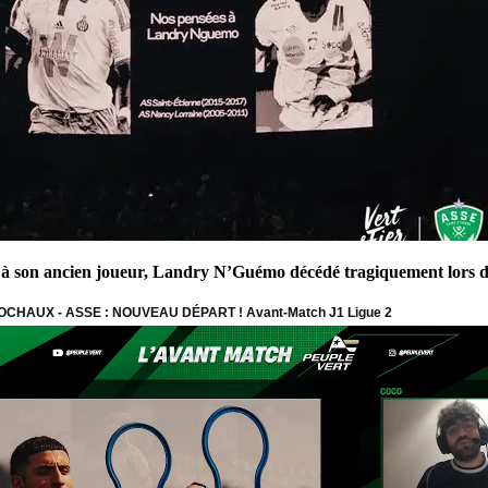
 son ancien joueur, Landry N’Guémo décédé tragiquement lors de