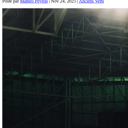
Posté par
Mathéo Peyron
|
Nov 24, 2025
|
Anciens Verts