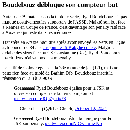
Boudebouz débloque son compteur but
Auteur de 79 matchs sous la tunique verte, Ryad Boudebouz n'a pas
marqué positivement les supporters de l'ASSE. Malgré son but face
à Rennes en Coupe de France, c'est davantage son penalty raté face
à Auxerre qui reste dans les mémoires.
Transféré en Arabie Saoudite après avoir envoyé les Verts en Ligue
2, le joueur de 34 ans
a rejoint le JS Kabylie cet été
. Malgré la
défaite des siens face au CS Constantine (3-2), Ryad Boudebouz a
inscrit deux réalisations… sur penalty.
Le natif de Colmar égalise à la 38e minute de jeu (1-1), mais ne
peux rien face au triplé de Barhim Dib. Boudebouz inscrit la
réalisation du 2-3 à la 90+9.
Goaaaaaaal Ryad Boudebouz égalise pour la JSK et
ouvre son compteur de but en championnat
pic.twitter.com/JQp7yb0x78
— Chebli Ishaq (@IshaqChebli)
October 12, 2024
Goaaaaaal Ryad Boudebouz réduit la marque pour la
JSK sur penalty.
pic.twitter.com/NiCwu5mwNo