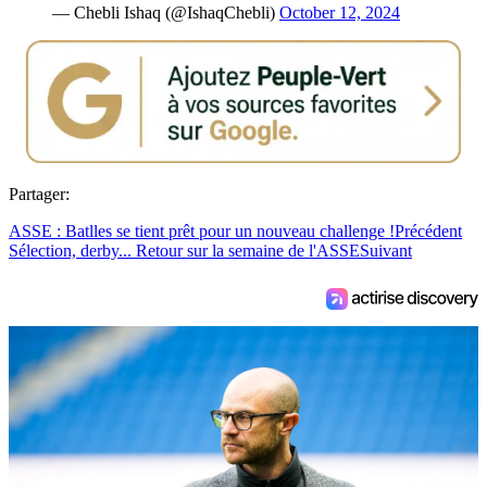
— Chebli Ishaq (@IshaqChebli)
October 12, 2024
Partager:
ASSE : Batlles se tient prêt pour un nouveau challenge !
Précédent
Sélection, derby... Retour sur la semaine de l'ASSE
Suivant