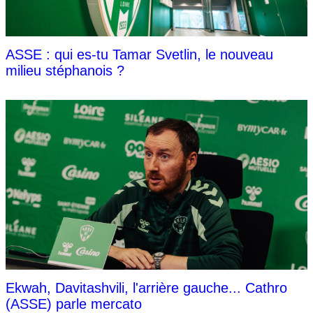
ASSE : qui es-tu Tamar Svetlin, le nouveau
milieu stéphanois ?
Ekwah, Davitashvili, l'arrière gauche... Cathro
(ASSE) parle mercato