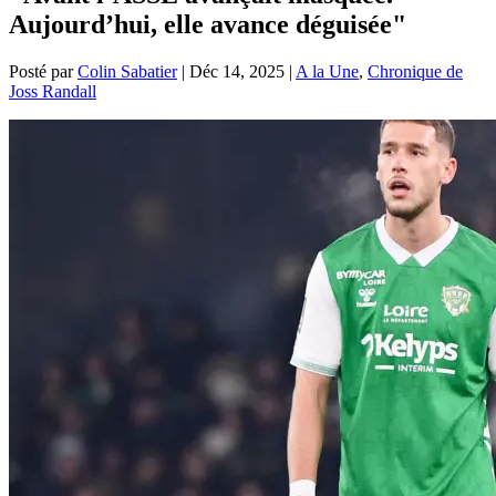
Aujourd’hui, elle avance déguisée"
Posté par
Colin Sabatier
|
Déc 14, 2025
|
A la Une
,
Chronique de
Joss Randall