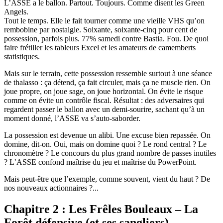
L’ASSE a le ballon. Partout. Toujours. Comme disent les Green
Angels.
Tout le temps. Elle le fait tourner comme une vieille VHS qu’on
rembobine par nostalgie. Soixante, soixante‑cinq pour cent de
possession, parfois plus. 77% samedi contre Bastia. Fou. De quoi
faire frétiller les tableurs Excel et les amateurs de camemberts
statistiques.
Mais sur le terrain, cette possession ressemble surtout à une séance
de thalasso : ça détend, ça fait circuler, mais ça ne muscle rien. On
joue propre, on joue sage, on joue horizontal. On évite le risque
comme on évite un contrôle fiscal. Résultat : des adversaires qui
regardent passer le ballon avec un demi‑sourire, sachant qu’à un
moment donné, l’ASSE va s’auto‑saborder.
La possession est devenue un alibi. Une excuse bien repassée. On
domine, dit‑on. Oui, mais on domine quoi ? Le rond central ? Le
chronomètre ? Le concours du plus grand nombre de passes inutiles
? L’ASSE confond maîtrise du jeu et maîtrise du PowerPoint.
Mais peut-être que l’exemple, comme souvent, vient du haut ? De
nos nouveaux actionnaires ?...
Chapitre 2 : Les Frêles Bouleaux – La
Forêt défensive (et ses sangliers)