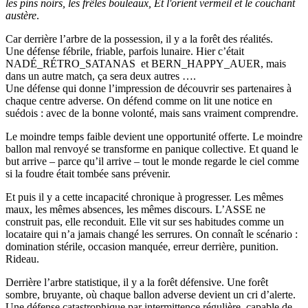
les pins noirs, les frêles bouleaux, Et l'orient vermeil et le couchant
austère
.
Car derrière l’arbre de la possession, il y a la forêt des réalités.
Une défense fébrile, friable, parfois lunaire. Hier c’était
NADÉ_RÉTRO_SATANAS et BERN_HAPPY_AUER, mais
dans un autre match, ça sera deux autres ….
Une défense qui donne l’impression de découvrir ses partenaires à
chaque centre adverse. On défend comme on lit une notice en
suédois : avec de la bonne volonté, mais sans vraiment comprendre.
Le moindre temps faible devient une opportunité offerte. Le moindre
ballon mal renvoyé se transforme en panique collective. Et quand le
but arrive – parce qu’il arrive – tout le monde regarde le ciel comme
si la foudre était tombée sans prévenir.
Et puis il y a cette incapacité chronique à progresser. Les mêmes
maux, les mêmes absences, les mêmes discours. L’ASSE ne
construit pas, elle reconduit. Elle vit sur ses habitudes comme un
locataire qui n’a jamais changé les serrures. On connaît le scénario :
domination stérile, occasion manquée, erreur derrière, punition.
Rideau.
Derrière l’arbre statistique, il y a la forêt défensive. Une forêt
sombre, bruyante, où chaque ballon adverse devient un cri d’alerte.
Une défense catastrophique par intermittence régulière, capable de