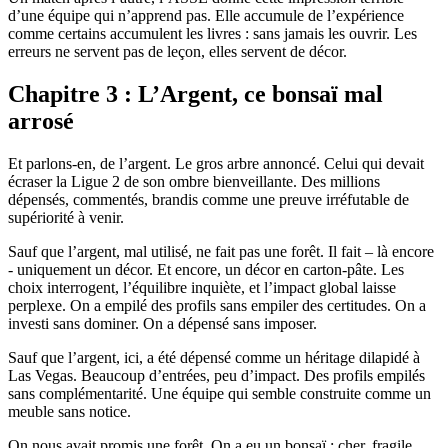
d’une équipe qui n’apprend pas. Elle accumule de l’expérience
comme certains accumulent les livres : sans jamais les ouvrir. Les
erreurs ne servent pas de leçon, elles servent de décor.
Chapitre 3 : L’Argent, ce bonsaï mal
arrosé
Et parlons‑en, de l’argent. Le gros arbre annoncé. Celui qui devait
écraser la Ligue 2 de son ombre bienveillante. Des millions
dépensés, commentés, brandis comme une preuve irréfutable de
supériorité à venir.
Sauf que l’argent, mal utilisé, ne fait pas une forêt. Il fait – là encore
- uniquement un décor. Et encore, un décor en carton‑pâte. Les
choix interrogent, l’équilibre inquiète, et l’impact global laisse
perplexe. On a empilé des profils sans empiler des certitudes. On a
investi sans dominer. On a dépensé sans imposer.
Sauf que l’argent, ici, a été dépensé comme un héritage dilapidé à
Las Vegas. Beaucoup d’entrées, peu d’impact. Des profils empilés
sans complémentarité. Une équipe qui semble construite comme un
meuble sans notice.
On nous avait promis une forêt. On a eu un bonsaï : cher, fragile,