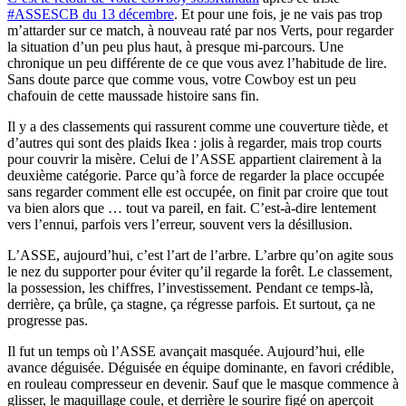
#ASSESCB du 13 décembre
. Et pour une fois, je ne vais pas trop
m’attarder sur ce match, à nouveau raté par nos Verts, pour regarder
la situation d’un peu plus haut, à presque mi-parcours. Une
chronique un peu différente de ce que vous avez l’habitude de lire.
Sans doute parce que comme vous, votre Cowboy est un peu
chafouin de cette maussade histoire sans fin.
Il y a des classements qui rassurent comme une couverture tiède, et
d’autres qui sont des plaids Ikea : jolis à regarder, mais trop courts
pour couvrir la misère. Celui de l’ASSE appartient clairement à la
deuxième catégorie. Parce qu’à force de regarder la place occupée
sans regarder comment elle est occupée, on finit par croire que tout
va bien alors que … tout va pareil, en fait. C’est‑à‑dire lentement
vers l’ennui, parfois vers l’erreur, souvent vers la désillusion.
L’ASSE, aujourd’hui, c’est l’art de l’arbre. L’arbre qu’on agite sous
le nez du supporter pour éviter qu’il regarde la forêt. Le classement,
la possession, les chiffres, l’investissement. Pendant ce temps‑là,
derrière, ça brûle, ça stagne, ça régresse parfois. Et surtout, ça ne
progresse pas.
Il fut un temps où l’ASSE avançait masquée. Aujourd’hui, elle
avance déguisée. Déguisée en équipe dominante, en favori crédible,
en rouleau compresseur en devenir. Sauf que le masque commence à
glisser, le maquillage coule, et derrière le sourire figé on aperçoit