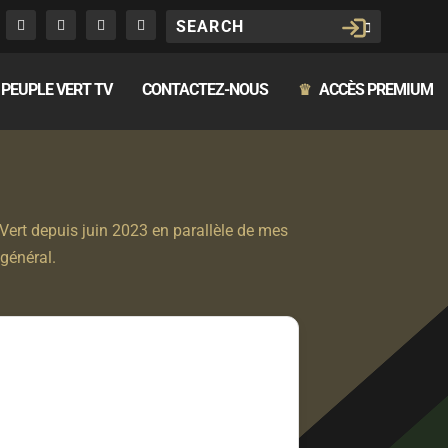
PEUPLE VERT TV
CONTACTEZ-NOUS
ACCÈS PREMIUM
♛
Vert depuis juin 2023 en parallèle de mes
 général.