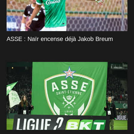
ASSE : Naïr encense déjà Jakob Breum