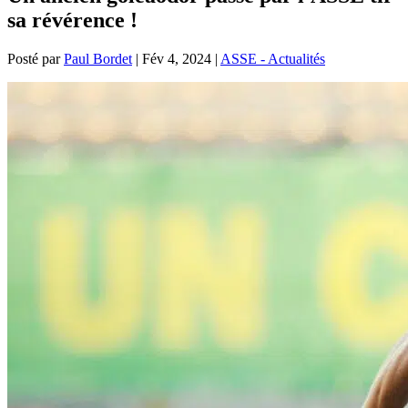
sa révérence !
Posté par
Paul Bordet
|
Fév 4, 2024
|
ASSE - Actualités