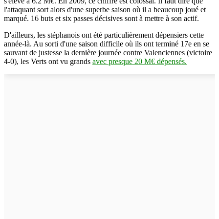
s'élève à 6.2 M€. En 2009, ce chiffre est colossal. Il faut dire que
l'attaquant sort alors d'une superbe saison où il a beaucoup joué et
marqué. 16 buts et six passes décisives sont à mettre à son actif.
D'ailleurs, les stéphanois ont été particulièrement dépensiers cette
année-là. Au sorti d'une saison difficile où ils ont terminé 17e en se
sauvant de justesse la dernière journée contre Valenciennes (victoire
4-0), les Verts ont vu grands
avec presque 20 M€ dépensés.