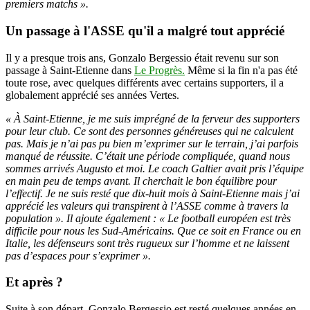
premiers matchs ».
Un passage à l'ASSE qu'il a malgré tout apprécié
Il y a presque trois ans, Gonzalo Bergessio était revenu sur son
passage à Saint-Etienne dans
Le Progrès.
Même si la fin n'a pas été
toute rose, avec quelques différents avec certains supporters, il a
globalement apprécié ses années Vertes.
« À Saint-Etienne, je me suis imprégné de la ferveur des supporters
pour leur club. Ce sont des personnes généreuses qui ne calculent
pas. Mais je n’ai pas pu bien m’exprimer sur le terrain, j’ai parfois
manqué de réussite. C’était une période compliquée, quand nous
sommes arrivés Augusto et moi. Le coach Galtier avait pris l’équipe
en main peu de temps avant. Il cherchait le bon équilibre pour
l’effectif. Je ne suis resté que dix-huit mois à Saint-Etienne mais j’ai
apprécié les valeurs qui transpirent à l’ASSE comme à travers la
population ». Il ajoute également : « Le football européen est très
difficile pour nous les Sud-Américains. Que ce soit en France ou en
Italie, les défenseurs sont très rugueux sur l’homme et ne laissent
pas d’espaces pour s’exprimer ».
Et après ?
Suite à son départ, Gonzalo Bergessio est resté quelques années en