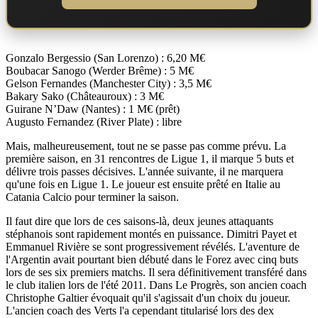
Gonzalo Bergessio (San Lorenzo) : 6,20 M€
Boubacar Sanogo (Werder Brême) : 5 M€
Gelson Fernandes (Manchester City) : 3,5 M€
Bakary Sako (Châteauroux) : 3 M€
Guirane N’Daw (Nantes) : 1 M€ (prêt)
Augusto Fernandez (River Plate) : libre
Mais, malheureusement, tout ne se passe pas comme prévu. La
première saison, en 31 rencontres de Ligue 1, il marque 5 buts et
délivre trois passes décisives. L'année suivante, il ne marquera
qu'une fois en Ligue 1. Le joueur est ensuite prêté en Italie au
Catania Calcio pour terminer la saison.
Il faut dire que lors de ces saisons-là, deux jeunes attaquants
stéphanois sont rapidement montés en puissance. Dimitri Payet et
Emmanuel Rivière se sont progressivement révélés. L'aventure de
l'Argentin avait pourtant bien débuté dans le Forez avec cinq buts
lors de ses six premiers matchs. Il sera définitivement transféré dans
le club italien lors de l'été 2011. Dans Le Progrès, son ancien coach
Christophe Galtier évoquait qu'il s'agissait d'un choix du joueur.
L'ancien coach des Verts l'a cependant titularisé lors des dex