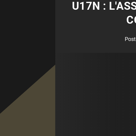
U17N : L'AS
C
Post