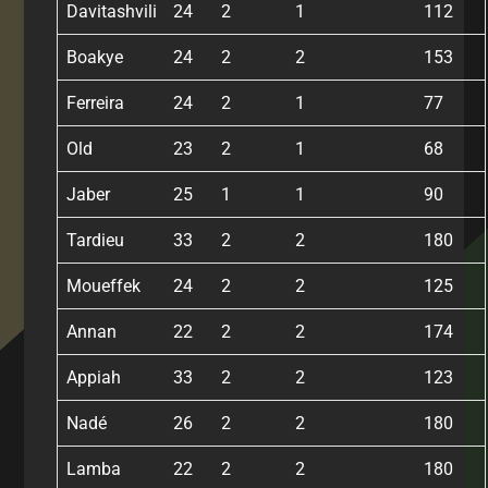
Davitashvili
24
2
1
112
Boakye
24
2
2
153
Ferreira
24
2
1
77
Old
23
2
1
68
Jaber
25
1
1
90
Tardieu
33
2
2
180
Moueffek
24
2
2
125
Annan
22
2
2
174
Appiah
33
2
2
123
Nadé
26
2
2
180
Lamba
22
2
2
180