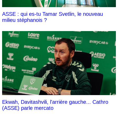
ASSE : qui es-tu Tamar Svetlin, le nouveau
milieu stéphanois ?
Ekwah, Davitashvili, l'arrière gauche... Cathro
(ASSE) parle mercato