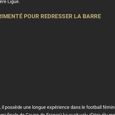
re Ligue.
RIMENTÉ POUR REDRESSER LA BARRE
s, il possède une longue expérience dans le football fém
i-finale de Coupe de France) lui avait valu d’être élu mei