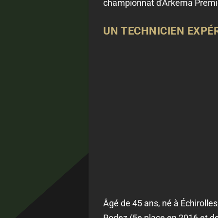
championnat d'Arkema Premiè
UN TECHNICIEN EXPÉ
Âgé de 45 ans, né à Échirolle
Rodez (5e place en 2016 et dem