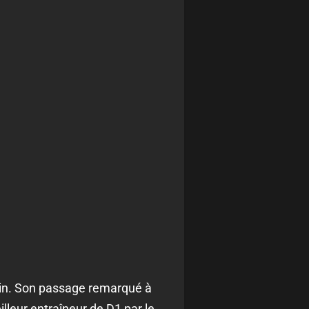
inin. Son passage remarqué à
lleur entraîneur de D1 par le