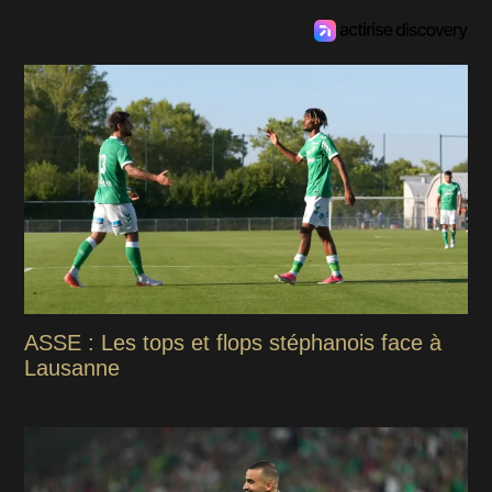
ASSE : Les tops et flops stéphanois face à
Lausanne