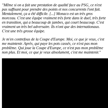
"Même si on a fait une prestation de qualité face au PSG, ce n'est
pas suffisant pour prendre des points et nos concurrents l'ont fait.
Mentalement, ça a été difficile. [...] Monaco est un très gros
morceau. C'est une équipe vraiment très forte dans le duel, très forte
en transition, qui a beaucoup de jambes, qui court beaucoup. C'est
vraiment un très bel adversaire. Ils n'ont que des internationaux.
C'est une très grosse équipe.
Je m'en contrefous de la Coupe d'Europe. Moi, ce que je veux, c'est
me maintenir. Après, qui paye les pots cassés, ce n'est pas mon
problème. Qui joue la Coupe d'Europe, ce n'est pas mon problème
non plus. Et moi, ce que je veux absolument, c'est me maintenir."