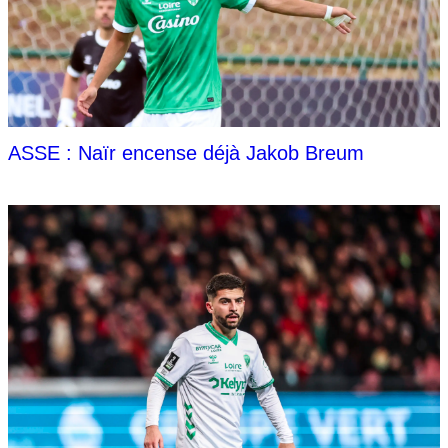
ASSE : Naïr encense déjà Jakob Breum