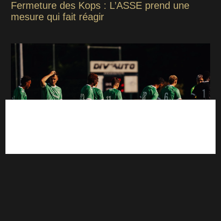
Fermeture des Kops : L’ASSE prend une
mesure qui fait réagir
ASSE - VENISE : Les tops et flops de la
rencontre