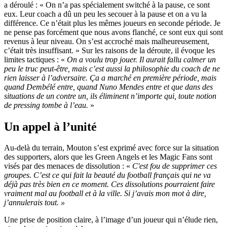
a déroulé : « On n’a pas spécialement switché à la pause, ce sont
eux. Leur coach a dû un peu les secouer à la pause et on a vu la
différence. Ce n’était plus les mêmes joueurs en seconde période. Je
ne pense pas forcément que nous avons flanché, ce sont eux qui sont
revenus à leur niveau. On s’est accroché mais malheureusement,
c’était très insuffisant. » Sur les raisons de la déroute, il évoque les
limites tactiques : «
On a voulu trop jouer. Il aurait fallu calmer un
peu le truc peut-être, mais c’est aussi la philosophie du coach de ne
rien laisser à l’adversaire. Ça a marché en première période, mais
quand Dembélé entre, quand Nuno Mendes entre et que dans des
situations de un contre un, ils éliminent n’importe qui, toute notion
de pressing tombe à l’eau.
»
Un appel à l’unité
Au-delà du terrain, Mouton s’est exprimé avec force sur la situation
des supporters, alors que les Green Angels et les Magic Fans sont
visés par des menaces de dissolution : «
C'est fou de supprimer ces
groupes. C’est ce qui fait la beauté du football français qui ne va
déjà pas très bien en ce moment. Ces dissolutions pourraient faire
vraiment mal au football et à la ville. Si j’avais mon mot à dire,
j’annulerais tout. »
Une prise de position claire, à l’image d’un joueur qui n’élude rien,