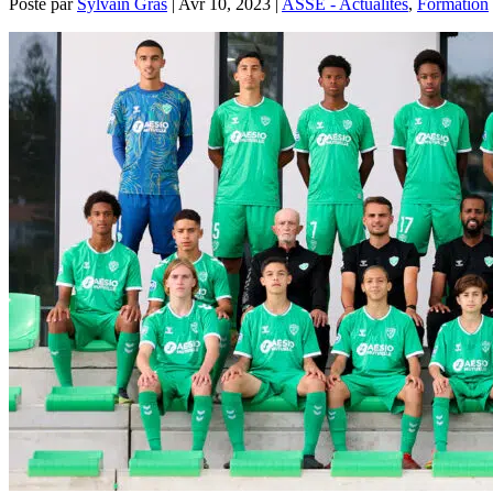
Posté par
Sylvain Gras
|
Avr 10, 2023
|
ASSE - Actualités
,
Formation