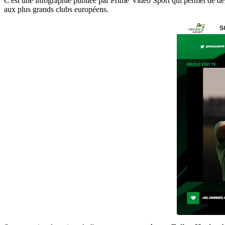
C'est une infographie publiée par Prime Vidéo Sport qui permet de dégag
aux plus grands clubs européens.