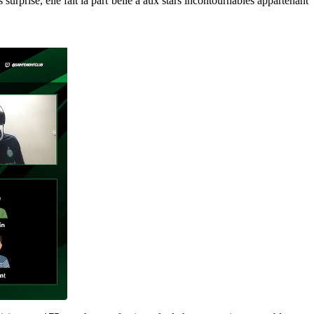
urprise, elle fait la part belle à aux stars incontournables appartenant