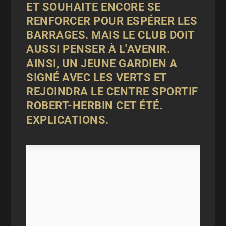
ET SOUHAITE ENCORE SE
RENFORCER POUR ESPÉRER LES
BARRAGES. MAIS LE CLUB DOIT
AUSSI PENSER À L'AVENIR.
AINSI, UN JEUNE GARDIEN A
SIGNÉ AVEC LES VERTS ET
REJOINDRA LE CENTRE SPORTIF
ROBERT-HERBIN CET ÉTÉ.
EXPLICATIONS.