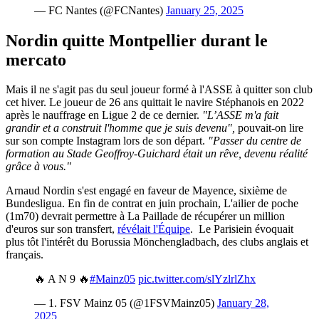
— FC Nantes (@FCNantes)
January 25, 2025
Nordin quitte Montpellier durant le
mercato
Mais il ne s'agit pas du seul joueur formé à l'ASSE à quitter son club
cet hiver. Le joueur de 26 ans quittait le navire Stéphanois en 2022
après le nauffrage en Ligue 2 de ce dernier.
"L’ASSE m'a fait
grandir et a construit l'homme que je suis devenu",
pouvait-on lire
sur son compte Instagram lors de son départ.
"Passer du centre de
formation au Stade Geoffroy-Guichard était un rêve, devenu réalité
grâce à vous."
Arnaud Nordin s'est engagé en faveur de Mayence, sixième de
Bundesligua. En fin de contrat en juin prochain, L'ailier de poche
(1m70) devrait permettre à La Paillade de récupérer un million
d'euros sur son transfert,
révélait l'Équipe
. Le Parisiein évoquait
plus tôt l'intérêt du Borussia Mönchengladbach, des clubs anglais et
français.
🔥 A N 9 🔥
#Mainz05
pic.twitter.com/slYzlrlZhx
— 1. FSV Mainz 05 (@1FSVMainz05)
January 28,
2025