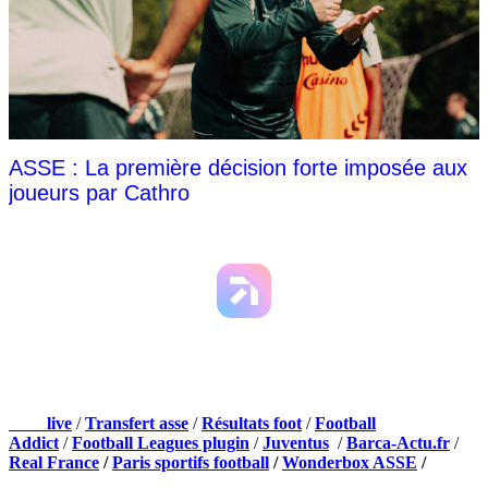
ASSE : La première décision forte imposée aux
joueurs par Cathro
NOS PARTENAIRES
Foot
live
/
Transfert asse
/
Résultats foot
/
Football
Addict
/
Football Leagues plugin
/
Juventus
/
Barca-Actu.fr
/
Real France
/
Paris sportifs football
/
Wonderbox ASSE
/