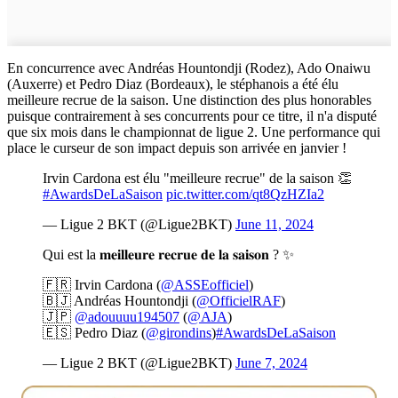
En concurrence avec Andréas Hountondji (Rodez), Ado Onaiwu
(Auxerre) et Pedro Diaz (Bordeaux), le stéphanois a été élu
meilleure recrue de la saison. Une distinction des plus honorables
puisque contrairement à ses concurrents pour ce titre, il n'a disputé
que six mois dans le championnat de ligue 2. Une performance qui
place le curseur de son impact depuis son arrivée en janvier !
Irvin Cardona est élu "meilleure recrue" de la saison 👏
#AwardsDeLaSaison
pic.twitter.com/qt8QzHZIa2
— Ligue 2 BKT (@Ligue2BKT)
June 11, 2024
Qui est la 𝐦𝐞𝐢𝐥𝐥𝐞𝐮𝐫𝐞 𝐫𝐞𝐜𝐫𝐮𝐞 𝐝𝐞 𝐥𝐚 𝐬𝐚𝐢𝐬𝐨𝐧 ? ✨
🇫🇷 Irvin Cardona (
@ASSEofficiel
)
🇧🇯 Andréas Hountondji (
@OfficielRAF
)
🇯🇵
@adouuuu194507
(
@AJA
)
🇪🇸 Pedro Diaz (
@girondins
)
#AwardsDeLaSaison
— Ligue 2 BKT (@Ligue2BKT)
June 7, 2024