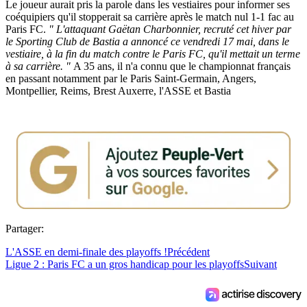
Le joueur aurait pris la parole dans les vestiaires pour informer ses
coéquipiers qu'il stopperait sa carrière après le match nul 1-1 fac au
Paris FC.
" L'attaquant Gaëtan Charbonnier, recruté cet hiver par
le Sporting Club de Bastia a annoncé ce vendredi 17 mai, dans le
vestiaire, à la fin du match contre le Paris FC, qu'il mettait un terme
à sa carrière. "
A 35 ans, il n'a connu que le championnat français
en passant notamment par le Paris Saint-Germain, Angers,
Montpellier, Reims, Brest Auxerre, l'ASSE et Bastia
Partager:
L'ASSE en demi-finale des playoffs !
Précédent
Ligue 2 : Paris FC a un gros handicap pour les playoffs
Suivant