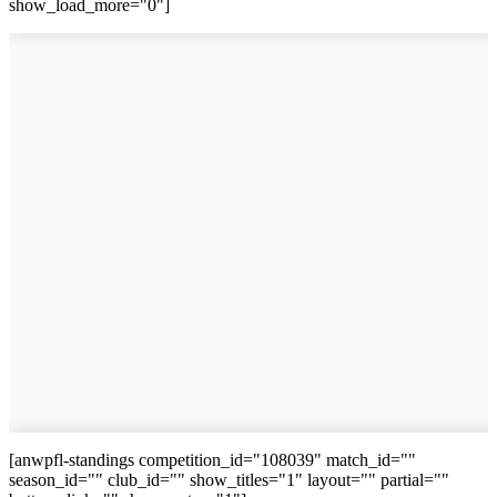
show_load_more="0"]
[anwpfl-standings competition_id="108039" match_id=""
season_id="" club_id="" show_titles="1" layout="" partial=""