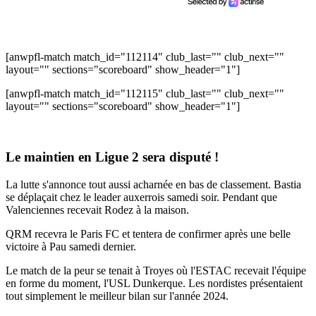
[anwpfl-match match_id="112114" club_last="" club_next=""
layout="" sections="scoreboard" show_header="1"]
[anwpfl-match match_id="112115" club_last="" club_next=""
layout="" sections="scoreboard" show_header="1"]
Le maintien en Ligue 2 sera disputé !
La lutte s'annonce tout aussi acharnée en bas de classement. Bastia
se déplaçait chez le leader auxerrois samedi soir. Pendant que
Valenciennes recevait Rodez à la maison.
QRM recevra le Paris FC et tentera de confirmer après une belle
victoire à Pau samedi dernier.
Le match de la peur se tenait à Troyes où l'ESTAC recevait l'équipe
en forme du moment, l'USL Dunkerque. Les nordistes présentaient
tout simplement le meilleur bilan sur l'année 2024.