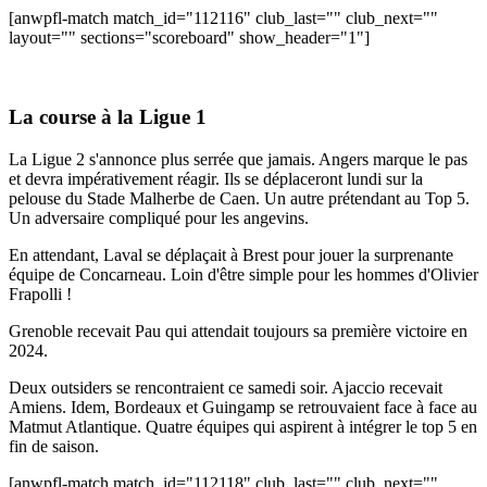
[anwpfl-match match_id="112116" club_last="" club_next=""
layout="" sections="scoreboard" show_header="1"]
La course à la Ligue 1
La Ligue 2 s'annonce plus serrée que jamais. Angers marque le pas
et devra impérativement réagir. Ils se déplaceront lundi sur la
pelouse du Stade Malherbe de Caen. Un autre prétendant au Top 5.
Un adversaire compliqué pour les angevins.
En attendant, Laval se déplaçait à Brest pour jouer la surprenante
équipe de Concarneau. Loin d'être simple pour les hommes d'Olivier
Frapolli !
Grenoble recevait Pau qui attendait toujours sa première victoire en
2024.
Deux outsiders se rencontraient ce samedi soir. Ajaccio recevait
Amiens. Idem, Bordeaux et Guingamp se retrouvaient face à face au
Matmut Atlantique. Quatre équipes qui aspirent à intégrer le top 5 en
fin de saison.
[anwpfl-match match_id="112118" club_last="" club_next=""