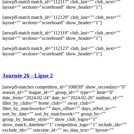
[anwpfl-match match_id="112117" club_last="" club_next=""
layout="" sections="scoreboard" show_header="1"]
[anwpfl-match match_id="112120" club_last="" club_next=""
layout="" sections="scoreboard" show_header="1"]
[anwpfl-match match_id="112119" club_last="" club_next=""
layout="" sections="scoreboard" show_header="1"]
[anwpfl-match match_id="112123" club_last="" club_next=""
layout="" sections="scoreboard" show_header="1"]
Journée 26 - Ligue 2
[anwpfl-matches competition_id="108039" show_secondary="0"
season_id="" league_id="" group_id="" type="" limit="0"
date_from="2024-02-24" date_to="2024-02-26" stadium_id=""
filter_by_clubs="" home_club="" away_club=""
filter_by_matchweeks="" days_offset="" days_offset_to=""
sort_by_date="" sort_by_matchweek="" group_by=""
group_by_header_style="" show_club_logos="1"
show_match_datetime="1" competition_logo="1" include_ids=""
exclude_ids="" outcome_id="" no_data_text="" layout=""