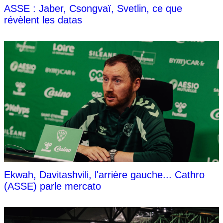
ASSE : Jaber, Csongvaï, Svetlin, ce que
révèlent les datas
Ekwah, Davitashvili, l'arrière gauche... Cathro
(ASSE) parle mercato