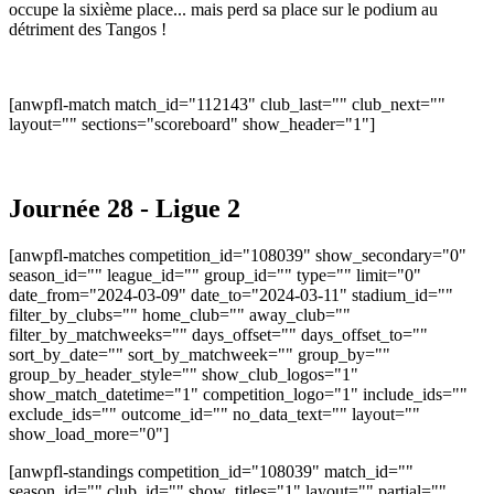
occupe la sixième place... mais perd sa place sur le podium au
détriment des Tangos !
[anwpfl-match match_id="112143" club_last="" club_next=""
layout="" sections="scoreboard" show_header="1"]
Journée 28 - Ligue 2
[anwpfl-matches competition_id="108039" show_secondary="0"
season_id="" league_id="" group_id="" type="" limit="0"
date_from="2024-03-09" date_to="2024-03-11" stadium_id=""
filter_by_clubs="" home_club="" away_club=""
filter_by_matchweeks="" days_offset="" days_offset_to=""
sort_by_date="" sort_by_matchweek="" group_by=""
group_by_header_style="" show_club_logos="1"
show_match_datetime="1" competition_logo="1" include_ids=""
exclude_ids="" outcome_id="" no_data_text="" layout=""
show_load_more="0"]
[anwpfl-standings competition_id="108039" match_id=""
season_id="" club_id="" show_titles="1" layout="" partial=""