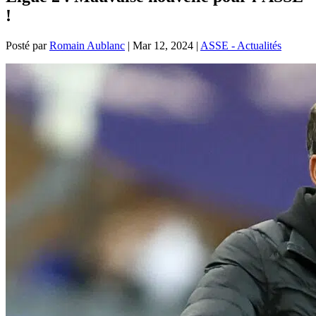
!
Posté par
Romain Aublanc
|
Mar 12, 2024
|
ASSE - Actualités