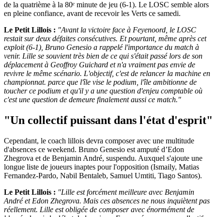
de la quatrième à la 80ᵉ minute de jeu (6-1). Le LOSC semble alors
en pleine confiance, avant de recevoir les Verts ce samedi.
Le Petit Lillois :
"Avant la victoire face à Feyenoord, le LOSC
restait sur deux défaites consécutives. Et pourtant, même après cet
exploit (6-1), Bruno Genesio a rappelé l'importance du match à
venir. Lille se souvient très bien de ce qui s'était passé lors de son
déplacement à Geoffroy Guichard et n'a vraiment pas envie de
revivre le même scénario. L'objectif, c'est de relancer la machine en
championnat. parce que l'île vise le podium, l'île ambitionne de
toucher ce podium et qu'il y a une question d'enjeu comptable où
c'est une question de demeure finalement aussi ce match."
"Un collectif puissant dans l'état d'esprit"
Cependant, le coach lillois devra composer avec une multitude
d'absences ce weekend. Bruno Genesio est amputé d’Edon
Zhegrova et de Benjamin André, suspendu. Auxquel s'ajoute une
longue liste de joueurs inaptes pour l'opposition (Ismaily, Matias
Fernandez-Pardo, Nabil Bentaleb, Samuel Umtiti, Tiago Santos).
Le Petit Lillois :
"Lille est forcément meilleure avec Benjamin
André et Edon Zhegrova. Mais ces absences ne nous inquiètent pas
réellement. Lille est obligée de composer avec énormément de